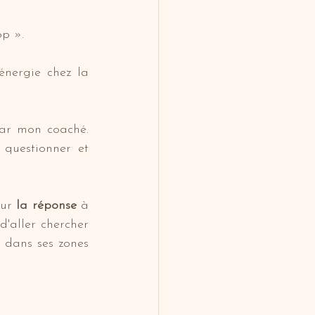
p ».
nergie chez la 
ar mon coaché. 
 questionner et 
ur 
la réponse 
à 
d'aller chercher 
 dans ses zones 