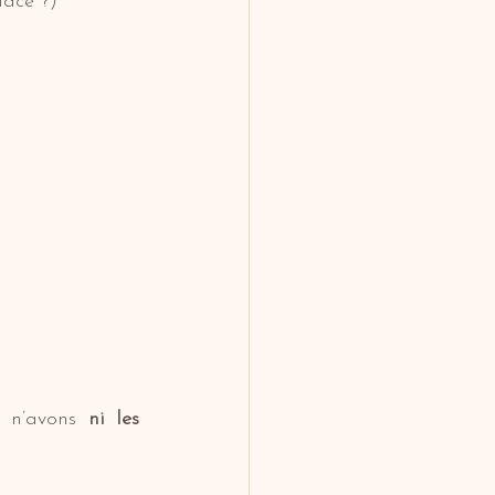
lace ?)
 n’avons 
ni les 