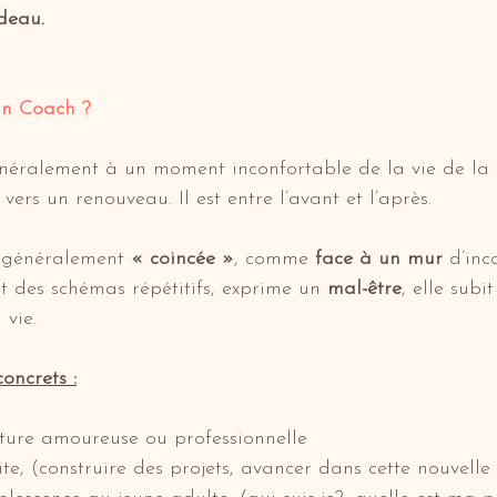
deau.
un Coach ?
énéralement à un moment inconfortable de la vie de la
vers un renouveau. Il est entre l’avant et l’après.
 
généralement 
« coincée »
, comme 
face à un mur 
d’inc
vit des schémas répétitifs, exprime un 
mal-être
, elle subi
 vie.
oncrets :
ture amoureuse ou professionnelle
te, (construire des projets, avancer dans cette nouvelle 