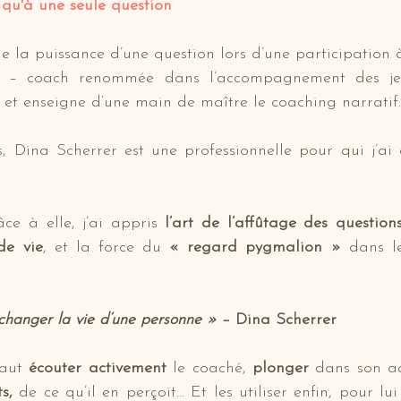
t qu'à une seule question
 de la puissance d’une question lors d’une participation 
 – coach renommée dans l’accompagnement des jeu
e et enseigne d’une main de maître le coaching narratif.
s, Dina Scherrer est une professionnelle pour qui j’ai
ce à elle, j’ai appris 
l’art de l’affûtage des question
de vie
, et la force du 
« regard pygmalion »
 dans le
changer la vie d’une personne »
 – Dina Scherrer
faut 
écouter activement
 le coaché, 
plonger
s,
 de ce qu’il en perçoit… Et les utiliser enfin, pour lu