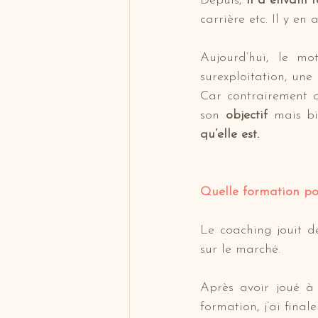
Depuis, 
il a envahi 
carrière etc. Il y en 
Aujourd’hui, le m
surexploitation, une
Car contrairement a
son 
objectif
 mais b
qu’elle est.
Quelle formation po
Le coaching jouit d
sur le marché.
Après avoir joué à 
formation, j’ai fina