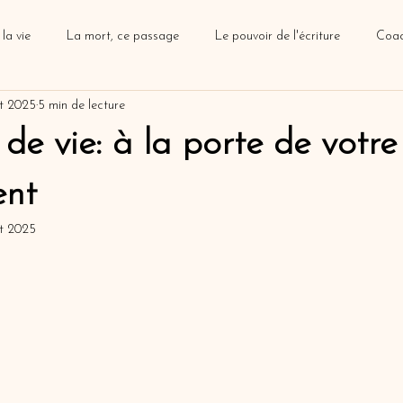
la vie
La mort, ce passage
Le pouvoir de l'écriture
Coac
t 2025
5 min de lecture
ng de vie
Le deuil animalier
de vie: à la porte de votre
nt
t 2025