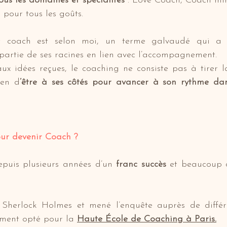
tous les domaines et spécialités 
: Love Coach, Coach min
a pour tous les goûts.
ot coach est selon moi, un terme galvaudé qui a 
 partie de ses racines en lien avec l’accompagnement.
ux idées reçues, le coaching ne consiste pas à tirer l
ien d
’être à ses côtés pour avancer à son rythme dans
ur devenir Coach ?
epuis plusieurs années d’un 
franc succès 
et beaucoup d’
Sherlock Holmes et mené l’enquête auprès de différe
lement opté pour la 
Haute École de Coaching à Paris.