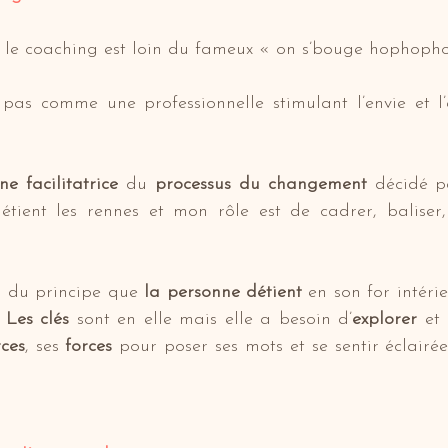
 le coaching est loin du fameux « on s’bouge hophopho
pas comme une professionnelle stimulant l’envie et l’é
ne facilitatrice
 du 
processus du changement
 décidé p
détient les rennes et mon rôle est de cadrer, baliser,
rs du principe que 
la personne détient 
en son for intérie
 
Les clés
 sont en elle mais elle a besoin d’
explorer 
et 
rces
, ses 
forces
 pour poser ses mots et se sentir éclairée