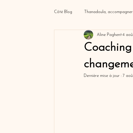
Côté Blog
Thanadoula, accompagner 
Aline Paghent
4 aoû
Le Deuil et ses nuances
Coachi
Coaching 
changeme
Dernière mise à jour :
7 aoû