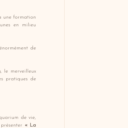
à une formation 
nes en milieu 
 énormément de 
s
, le merveilleux 
s pratiques de 
 dans son aquarium de vie, 
i présenter 
« La 