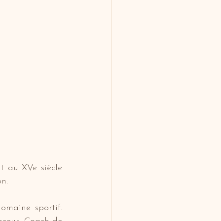
t au XVe siècle 
n.
maine sportif. 