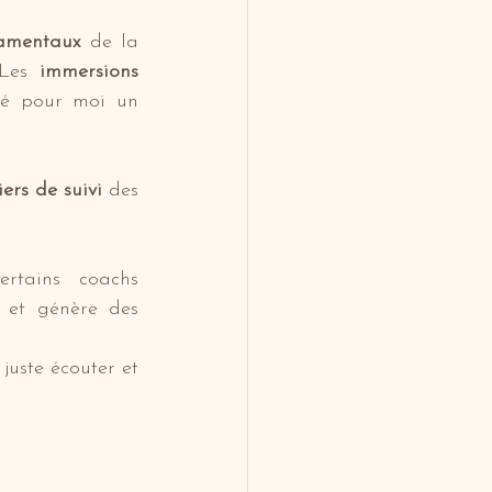
damentaux
 de la 
 Les 
immersions 
té pour moi un 
iers de suivi
 des 
rtains coachs 
 et génère des 
juste écouter et 