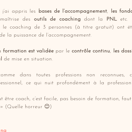
j’ai appris les 
bases de l’accompagnement
, 
les fon
 maîtrise des 
outils de coaching
 dont la 
PNL
 etc.
 le coaching de 3 personnes (à titre gratuit) ont é
r de la puissance de l’accompagnement.
a 
formation est validée
 par le 
contrôle continu
, 
les doss
l 
de mise en situation.
omme dans toutes professions non reconnues, ce
fessionnel, ce qui nuit profondément à la profession
être coach, c’est facile, pas besoin de formation, faut 
 » (Quelle horreur 😊)
ing