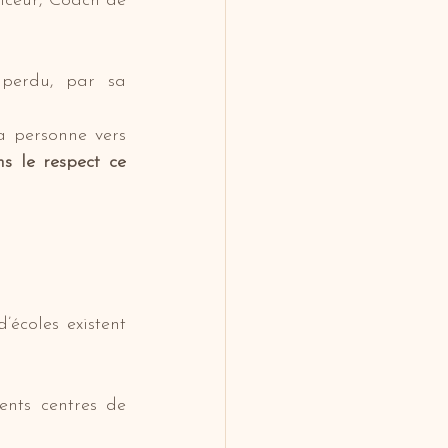
ceur, Coach de 
perdu, par sa 
a personne vers 
 le respect ce 
écoles existent 
nts centres de 