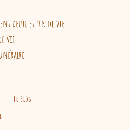
t deuil et fin de vie
de vie
unéraire
s
Le Blog
r