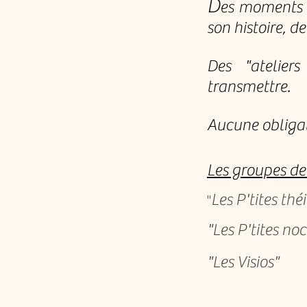
D
es moments p
son histoire, de
Des "ateliers
transmettre. ​
Aucune obligat
Les groupes de 
Les P'tites th
"
"Les P'tites n
"Les Visios"