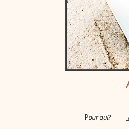
our qui?
P