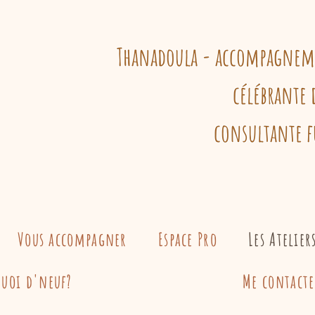
Thanadoula - accompagnemen
célébrante 
consultante f
Vous accompagner
Espace Pro
Les Atelier
Quoi d'neuf?
Me contacte