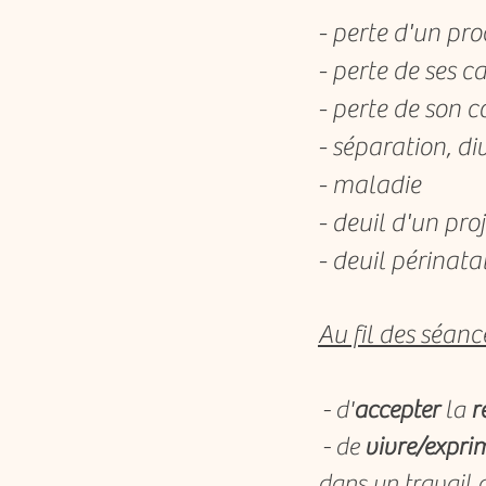
- perte d'un pr
- perte de ses 
- perte de son
- séparation, di
- maladie
- deuil d'un proj
- deuil périnata
Au fil des séanc
- d'
accepter
la
r
- de
vivre/expri
dans un travail d