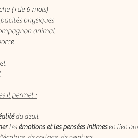
oche (+de 6 mois)
capacités physiques
 compagnon animal
vorce
et
l
es il permet :
éalité
du deuil
mer
les
émotions et les pensées intimes
en lien ave
'écriture, de collage, de peinture ..