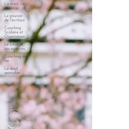
La mort, ce
passage
Le pouvoir
de l'écriture
Coaching
Scolaire et
Orientation
Le Deuil et
ses nuances
Coaching de
vie
Le deuil
animalier