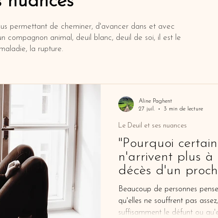
s nuances
nous permettant de cheminer, d'avancer dans et avec
un compagnon animal, deuil blanc, deuil de soi, il est le
 maladie, la rupture.
Aline Paghent
27 juil.
3 min de lecture
Le Deuil et ses nuances
"Pourquoi certai
n'arrivent plus à
décès d'un proch
Beaucoup de personnes pensent
qu'elles ne souffrent pas assez
suffisamment le défunt ou qu'el