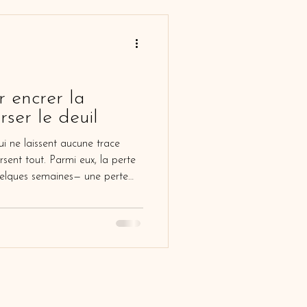
 encrer la
ser le deuil
ui ne laissent aucune trace
rmi eux, la perte
quelques semaines— une perte
en va avant même d’avoir
dre place dans le monde.