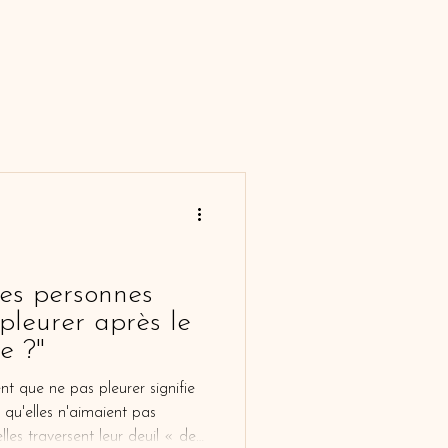
nes personnes
 pleurer après le
e ?"
 que ne pas pleurer signifie
, qu'elles n'aimaient pas
les traversent leur deuil « de