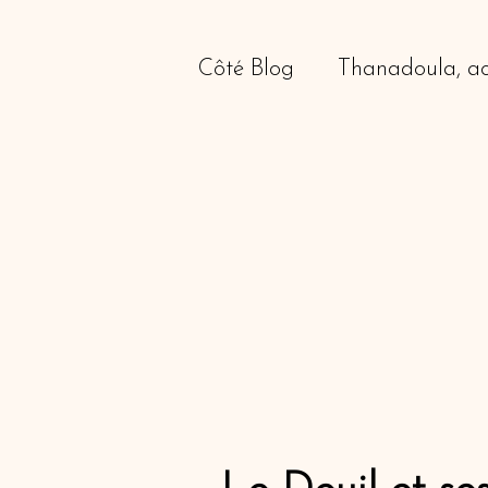
Côté Blog
Thanadoula, ac
Coaching Scolaire et Ori
Le deuil animalier