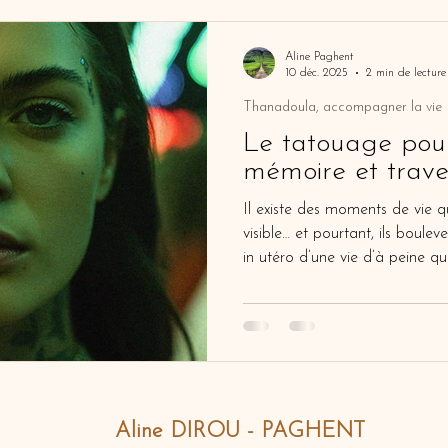
Aline Paghent
10 déc. 2025
2 min de lecture
Thanadoula, accompagner la vie
Le tatouage pour
mémoire et traver
Il existe des moments de vie q
visible… et pourtant, ils bouleversent tout. Pa
in utéro d’une vie d’à peine 
dite naturelle, une vie qui s’
commencé et à vraiment pren
Aline DIROU - PAGHENT