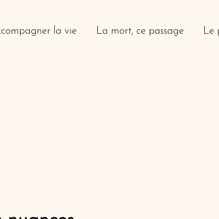
compagner la vie
La mort, ce passage
Le 
entation
Le Deuil et ses nuances
Coaching d