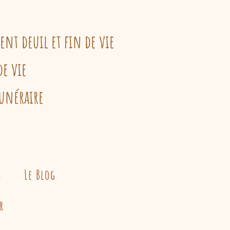
t deuil et fin de vie
de vie
unéraire
s
Le Blog
r