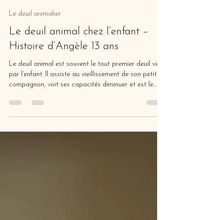
Aline Paghent
20 janv.
5 min de lecture
Le deuil animalier
Le deuil animal chez l’enfant –
Histoire d’Angèle 13 ans
Le deuil animal est souvent le tout premier deuil vécu
par l’enfant. Il assiste au vieillissement de son petit
compagnon, voit ses capacités diminuer et est le
témoin de sa toute fin de vie. Le compagnon animal
laisse, en fonction du lien avec l’enfant, un vide, une
absence mais pas que.. car comme je le dis souvent
le deuil n’emporte pas qu’avec lui l’être aimé. Mais
alors que faire pour accompagner son enfant ?
Comment réagir face à son chagrin?