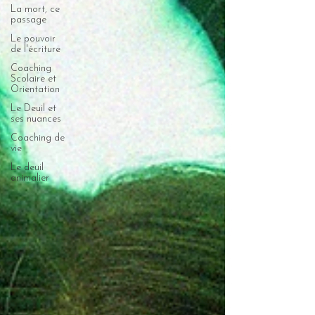
La mort, ce
passage
Le pouvoir
de l'écriture
Coaching
Scolaire et
Orientation
Le Deuil et
ses nuances
Coaching de
vie
Le deuil
animalier